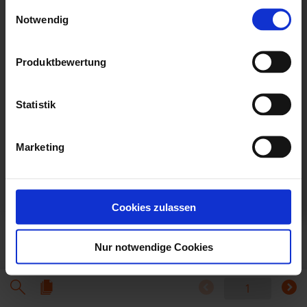
Einwilligungsauswahl
(z.B. zur Bereitstellung von personalisierter Werbung von
Notwendig
Dritten). Weitere Infos erhalten Sie in der
Datenschutzerklärung
Produktbewertung
. Dort können Sie Ihre Einwilligung jederzeit mit Wirkung
für die Zukunft widerrufen
Statistik
Datenschutzerklärung
Impressum
Marketing
Cookies zulassen
Nur notwendige Cookies
1