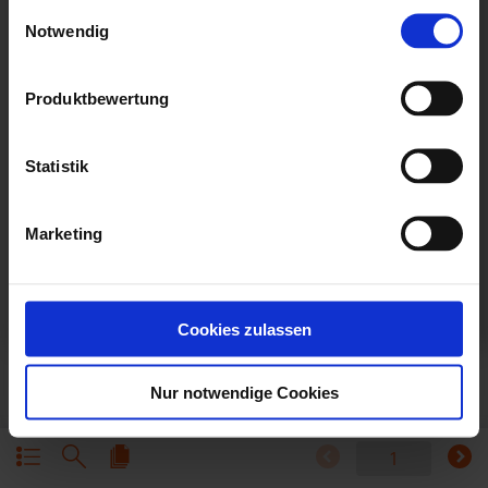
Einwilligungsauswahl
(z.B. zur Bereitstellung von personalisierter Werbung von
Notwendig
Dritten). Weitere Infos erhalten Sie in der
Datenschutzerklärung
Produktbewertung
. Dort können Sie Ihre Einwilligung jederzeit mit Wirkung
für die Zukunft widerrufen
Statistik
Datenschutzerklärung
Impressum
Marketing
Cookies zulassen
Nur notwendige Cookies
1