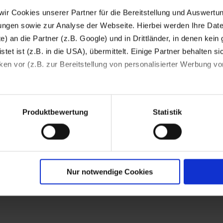
 wir Cookies unserer Partner für die Bereitstellung und Auswertu
gen sowie zur Analyse der Webseite. Hierbei werden Ihre Date
e) an die Partner (z.B. Google) und in Drittländer, in denen kein 
et ist (z.B. in die USA), übermittelt. Einige Partner behalten si
en vor (z.B. zur Bereitstellung von personalisierter Werbung von
ligung jederzeit mit Wirkung für die Zukunft widerrufen
Produktbewertung
Statistik
Nur notwendige Cookies