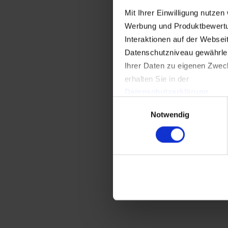
Mit Ihrer Einwilligung nutzen
Werbung und Produktbewertun
Interaktionen auf der Webseit
Datenschutzniveau gewährleist
Ihrer Daten zu eigenen Zweck
erhalten Sie in der
Datenschutzerklärung
Einwilligungsauswahl
. Dort können Sie Ihre Einwil
Notwendig
Datenschutzerklärung
Impressum