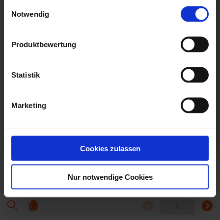
Einwilligungsauswahl
(z.B. zur Bereitstellung von personalisierter Werbung von
Notwendig
Dritten). Weitere Infos erhalten Sie in der
Datenschutzerklärung
Produktbewertung
. Dort können Sie Ihre Einwilligung jederzeit mit Wirkung
für die Zukunft widerrufen
Statistik
Datenschutzerklärung
Impressum
Marketing
Cookies zulassen
Nur notwendige Cookies
1